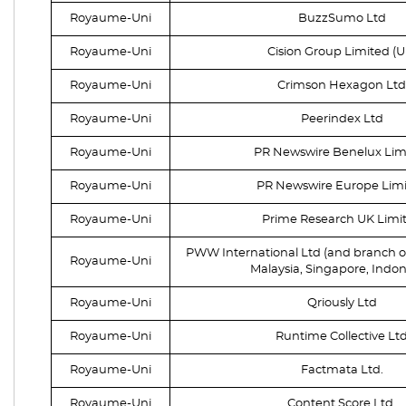
Royaume-Uni
BuzzSumo Ltd
Royaume-Uni
Cision Group Limited (U
Royaume-Uni
Crimson Hexagon Ltd
Royaume-Uni
Peerindex Ltd
Royaume-Uni
PR Newswire Benelux Lim
Royaume-Uni
PR Newswire Europe Lim
Royaume-Uni
Prime Research UK Limi
PWW International Ltd (and branch of
Royaume-Uni
Malaysia, Singapore, Indon
Royaume-Uni
Qriously Ltd
Royaume-Uni
Runtime Collective Lt
Royaume-Uni
Factmata Ltd.
Royaume-Uni
Content Score Ltd.