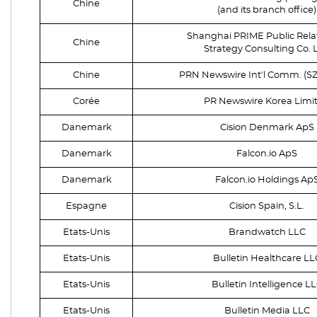
Chine
(and its branch office)
Shanghai PRIME Public Rela
Chine
Strategy Consulting Co. L
Chine
PRN Newswire Int'l Comm. (SZ)
Corée
PR Newswire Korea Limi
Danemark
Cision Denmark ApS
Danemark
Falcon.io ApS
Danemark
Falcon.io Holdings Ap
Espagne
Cision Spain, S.L.
Etats-Unis
Brandwatch LLC
Etats-Unis
Bulletin Healthcare LL
Etats-Unis
Bulletin Intelligence L
Etats-Unis
Bulletin Media LLC