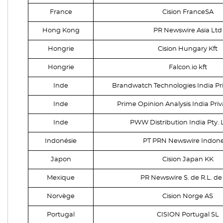
France
Cision FranceSA
Hong Kong
PR Newswire Asia Ltd
Hongrie
Cision Hungary Kft
Hongrie
Falcon.io kft
Inde
Brandwatch Technologies India Pr
Inde
Prime Opinion Analysis India Pri
Inde
PWW Distribution India Pty. 
Indonésie
PT PRN Newswire Indone
Japon
Cision Japan KK
Mexique
PR Newswire S. de R.L. de 
Norvège
Cision Norge AS
Portugal
CISION Portugal SL