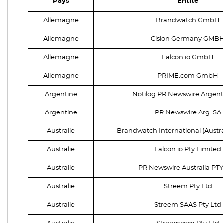
Pays
Entité
Allemagne
Brandwatch GmbH
Allemagne
Cision Germany GMB
Allemagne
Falcon.io GmbH
Allemagne
PRIME.com GmbH
Argentine
Notilog PR Newswire Argent
Argentine
PR Newswire Arg. SA
Australie
Brandwatch International (Austral
Australie
Falcon.io Pty Limited
Australie
PR Newswire Australia PT
Australie
Streem Pty Ltd
Australie
Streem SAAS Pty Ltd