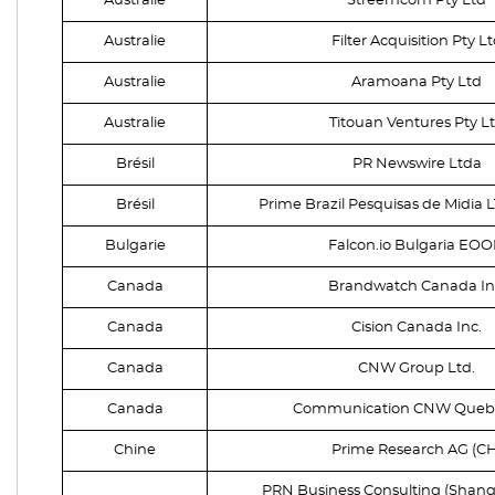
Australie
Streemcom Pty Ltd
Australie
Filter Acquisition Pty L
Australie
Aramoana Pty Ltd
Australie
Titouan Ventures Pty L
Brésil
PR Newswire Ltda
Brésil
Prime Brazil Pesquisas de Midia L
Bulgarie
Falcon.io Bulgaria EO
Canada
Brandwatch Canada In
Canada
Cision Canada Inc.
Canada
CNW Group Ltd.
Canada
Communication CNW Quebe
Chine
Prime Research AG (CH
PRN Business Consulting (Shang