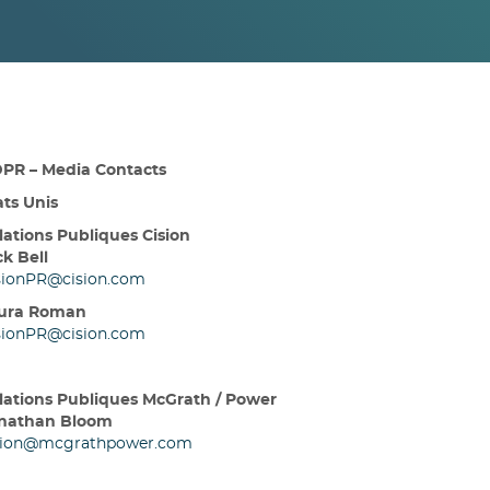
PR – Media Contacts
ats Unis
lations Publiques Cision
ck Bell
sionPR@cision.com
ura Roman
sionPR@cision.com
lations Publiques McGrath / Power
nathan Bloom
sion
@mcgrathpower.com