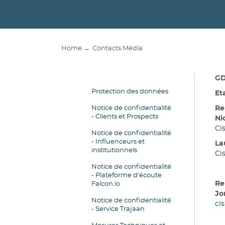
Home →
Contacts Média
GD
Protection des données
Et
Notice de confidentialité
Re
- Clients et Prospects
Ni
Ci
Notice de confidentialité
- Influenceurs et
La
institutionnels
Ci
Notice de confidentialité
- Plateforme d’écoute
Re
Falcon.io
Jo
Notice de confidentialité
ci
- Service Trajaan