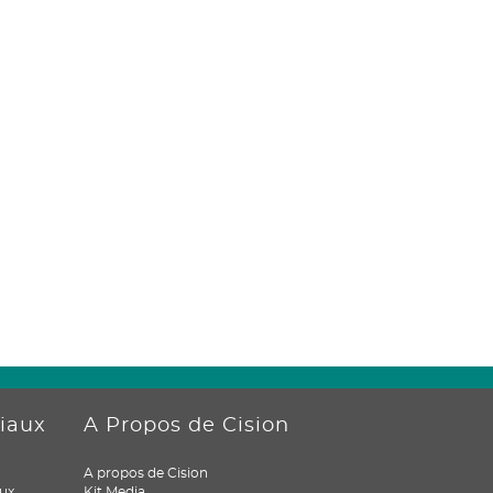
ciaux
A Propos de Cision
A propos de Cision
ux
Kit Media