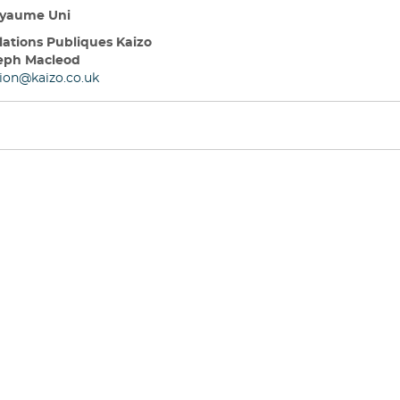
yaume Uni
lations Publiques Kaizo
eph Macleod
sion
@kaizo.co.uk