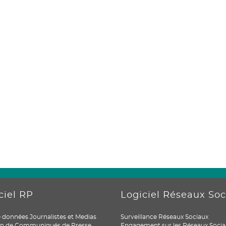
ciel RP
Logiciel Réseaux So
 données Journalistes et Medias
Surveillance Réseaux Sociaux
ion de Communiqués de Presse
Engagement sur les Réseaux Socia